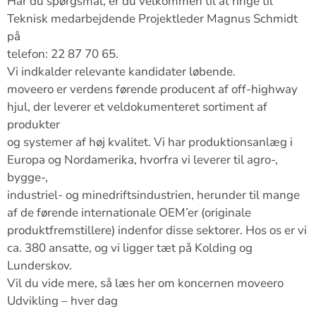
Har du spørgsmål, er du velkommen til at ringe til
Teknisk medarbejdende Projektleder Magnus Schmidt
på
telefon: 22 87 70 65.
Vi indkalder relevante kandidater løbende.
moveero er verdens førende producent af off-highway
hjul, der leverer et veldokumenteret sortiment af
produkter
og systemer af høj kvalitet. Vi har produktionsanlæg i
Europa og Nordamerika, hvorfra vi leverer til agro-,
bygge-,
industriel- og minedriftsindustrien, herunder til mange
af de førende internationale OEM’er (originale
produktfremstillere) indenfor disse sektorer. Hos os er vi
ca. 380 ansatte, og vi ligger tæt på Kolding og
Lunderskov.
Vil du vide mere, så læs her om koncernen moveero
Udvikling – hver dag