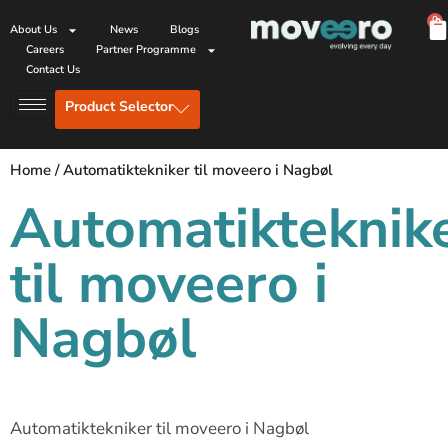
0
About Us
News
Blogs
Careers
Partner Programme
Contact Us
Product Selector
Home
/
Automatiktekniker til moveero i Nagbøl
Automatikteknik
til moveero i
Nagbøl
Automatiktekniker til moveero i Nagbøl